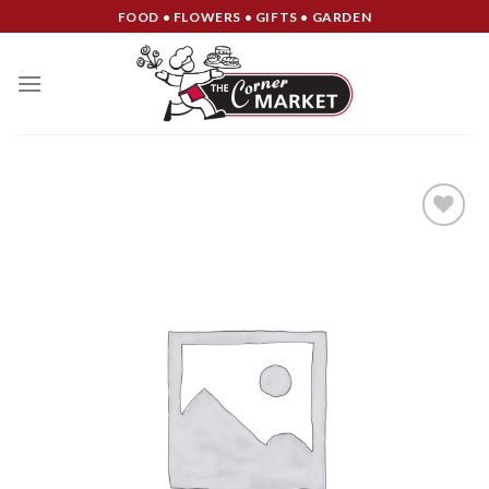
Skip
FOOD • FLOWERS • GIFTS • GARDEN
to
content
Add to
Wishlist