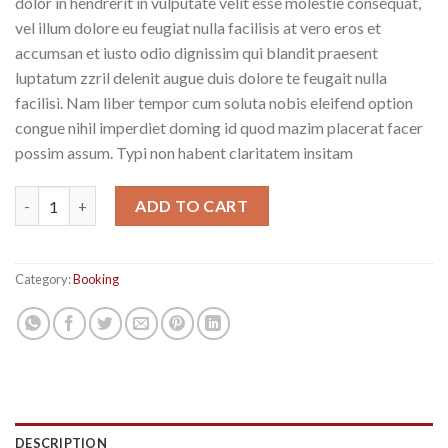
dolor in hendrerit in vulputate velit esse molestie consequat,
vel illum dolore eu feugiat nulla facilisis at vero eros et
accumsan et iusto odio dignissim qui blandit praesent
luptatum zzril delenit augue duis dolore te feugait nulla
facilisi. Nam liber tempor cum soluta nobis eleifend option
congue nihil imperdiet doming id quod mazim placerat facer
possim assum. Typi non habent claritatem insitam
Yoga Course quantity
ADD TO CART
Category:
Booking
DESCRIPTION